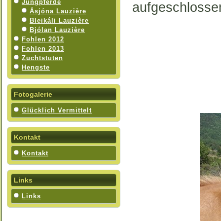
Jungpferde
aufgeschlossen
Ásjóna Lauzière
Bleikáli Lauzière
Bjólan Lauzière
Fohlen 2012
Fohlen 2013
Zuchtstuten
Hengste
Fotogalerie
Glücklich Vermittelt
Kontakt
Kontakt
Links
Links