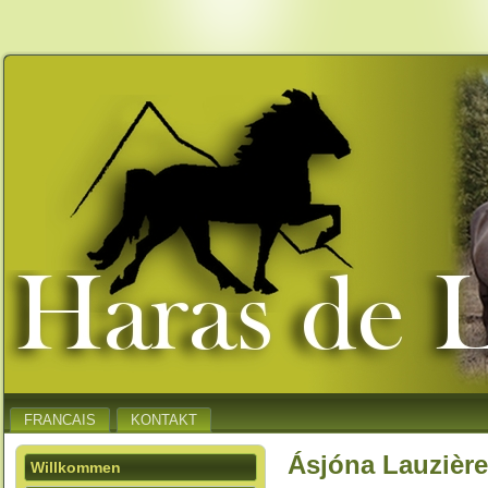
FRANCAIS
KONTAKT
Ásjóna Lauzière
Willkommen