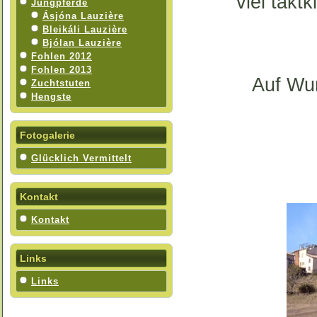
viel takt
Jungpferde
Ásjóna Lauzière
Bleikáli Lauzière
Bjólan Lauzière
Fohlen 2012
Fohlen 2013
Auf Wu
Zuchtstuten
Hengste
Fotogalerie
Glücklich Vermittelt
Kontakt
Kontakt
Links
Links