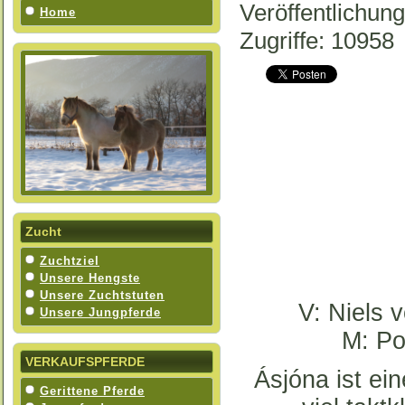
Veröffentlichun
Home
Zugriffe: 10958
Zucht
Zuchtziel
Unsere Hengste
Unsere Zuchtstuten
V: Niels 
Unsere Jungpferde
M: Po
VERKAUFSPFERDE
Ásjóna ist ei
Gerittene Pferde