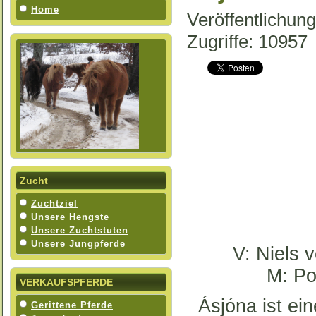
Home
Veröffentlichun
Zugriffe: 10957
Zucht
Zuchtziel
Unsere Hengste
Unsere Zuchtstuten
Unsere Jungpferde
V: Niels 
M: Po
VERKAUFSPFERDE
Ásjóna ist ei
Gerittene Pferde