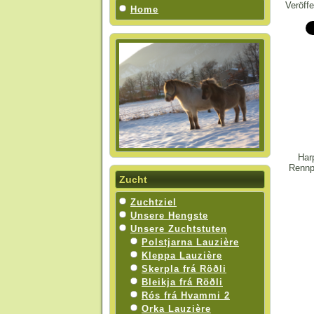
Veröff
Home
Har
Rennp
Zucht
Zuchtziel
Unsere Hengste
Unsere Zuchtstuten
Polstjarna Lauzière
Kleppa Lauzière
Skerpla frá Röðli
Bleikja frá Röðli
Rós frá Hvammi 2
Orka Lauzière