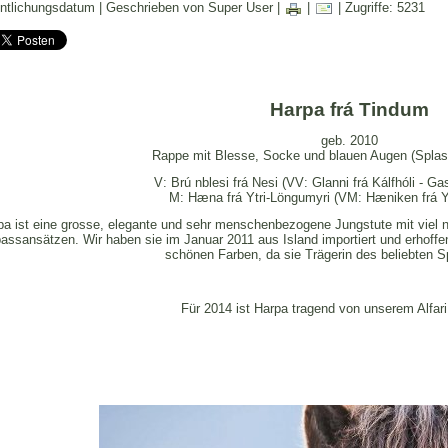
entlichungsdatum | Geschrieben von Super User |
|
| Zugriffe: 5231
Harpa frá Tindum
geb. 2010
Rappe mit Blesse, Socke und blauen Augen (Splash
V: Br
ú
nblesi frá Nesi (VV: Glanni frá
Kálfhóli
- Gas
M: H
æ
na frá Ytri-Löngumyri (VM: H
æ
niken frá
Y
pa ist eine grosse, elegante und sehr menschenbezogene Jungstute mit viel 
assansätzen. Wir haben sie im Januar 2011 aus Island importiert und erhoff
schönen Farben, da sie Trägerin des beliebten S
Für 2014 ist Harpa tragend von unserem Alfari