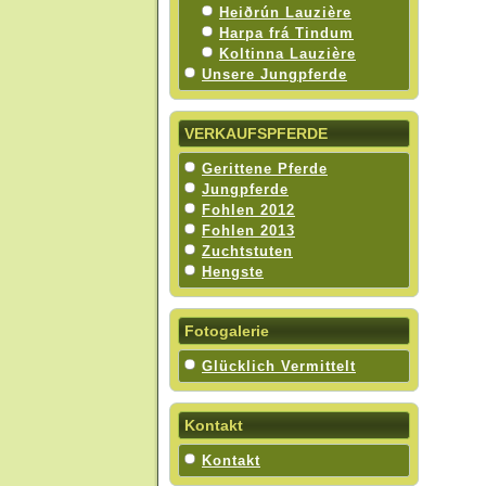
Heiðrún Lauzière
Harpa frá Tindum
Koltinna Lauzière
Unsere Jungpferde
VERKAUFSPFERDE
Gerittene Pferde
Jungpferde
Fohlen 2012
Fohlen 2013
Zuchtstuten
Hengste
Fotogalerie
Glücklich Vermittelt
Kontakt
Kontakt