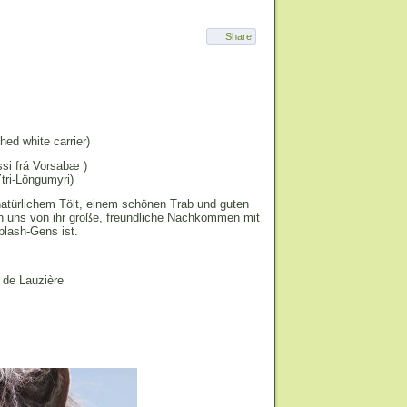
Share
ed white carrier)
si f
rá Vorsab
æ
)
tri-Löngumyri
)
natürlichem Tölt, einem schönen Trab und guten
en uns von ihr große, freundliche Nachkommen mit
plash-Gens ist.
 de Lauzière