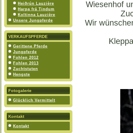
Wiesenhof un
Heiðrún Lauzière
Harpa frá Tindum
Zuc
Koltinna Lauzière
Unsere Jungpferde
Wir wünschen
VERKAUFSPFERDE
Kleppa
Gerittene Pferde
Jungpferde
Fohlen 2012
Fohlen 2013
Zuchtstuten
Hengste
Fotogalerie
Glücklich Vermittelt
Kontakt
Kontakt