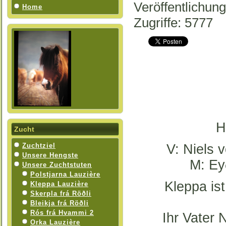
Veröffentlichun
Home
Zugriffe: 5777
H
Zucht
Zuchtziel
V: Niels 
Unsere Hengste
M: Ey
Unsere Zuchtstuten
Polstjarna Lauzière
Kleppa ist
Kleppa Lauzière
Skerpla frá Röðli
Bleikja frá Röðli
Rós frá Hvammi 2
Ihr Vater 
Orka Lauzière