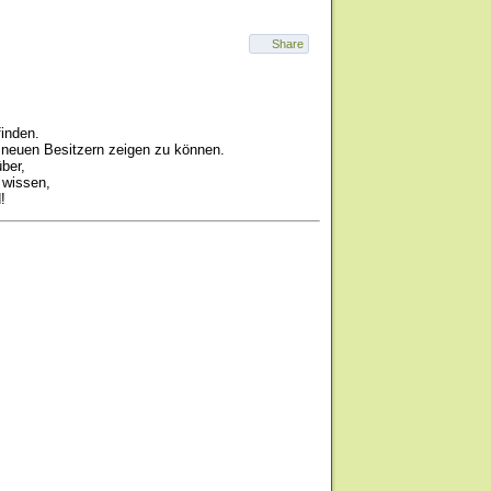
Share
finden.
n neuen Besitzern zeigen zu können.
ber,
 wissen,
!