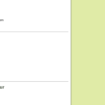
ern
ur