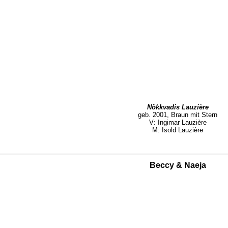
Nökkvadis Lauzière
geb. 2001, Braun mit Stern
V: Ingimar Lauzière
M: Isold Lauzière
Beccy & Naeja