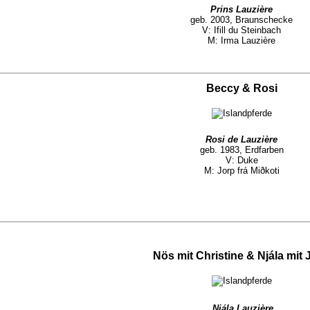
Prins Lauzière
geb. 2003, Braunschecke
V: Ifill du Steinbach
M: Irma Lauzière
Beccy & Rosi
Rosi de Lauzière
geb. 1983, Erdfarben
V: Duke
M: Jorp frá Miðkoti
Nös mit Christine & Njála mit J
Njála Lauzière