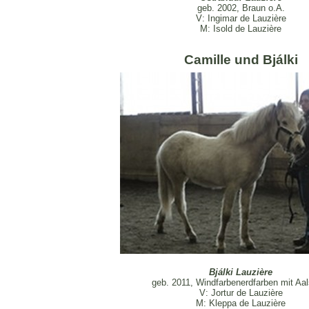
geb. 2002, Braun o.A.
V: Ingimar de Lauzière
M: Isold de Lauzière
Camille und Bjálki
Bjálki Lauzière
geb. 2011, Windfarbenerdfarben mit Aal
V: Jortur de Lauzière
M: Kleppa de Lauzière