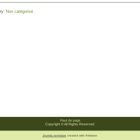
ry:
Non catégorisé
Haut de page
Copyright © All Rights Reserved.
Joomla template
created with Artisteer.