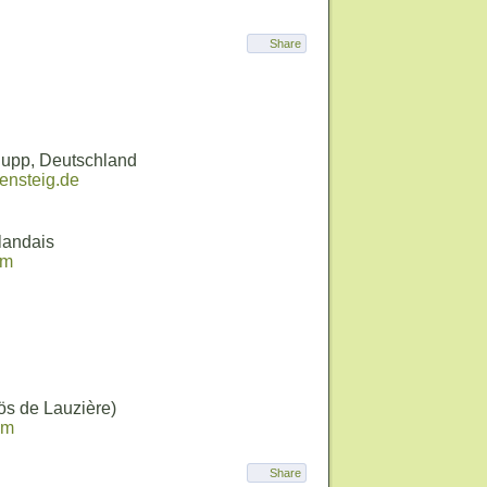
Share
Hupp, Deutschland
ensteig.de
landais
om
ös de Lauzière)
om
Share