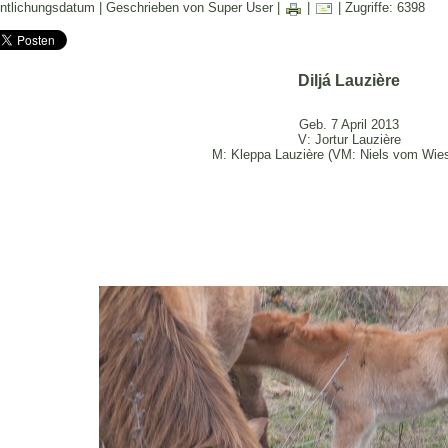
entlichungsdatum | Geschrieben von Super User |
|
| Zugriffe: 6398
Diljá Lauzière
Geb. 7 April 2013
V: Jortur Lauzière
M: Kleppa Lauzière (VM: Niels vom Wie