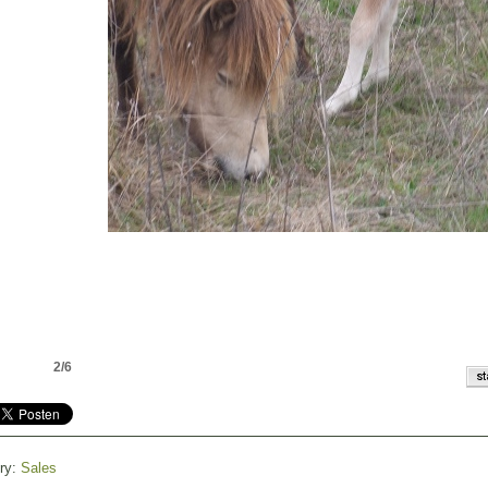
2/6
ry:
Sales