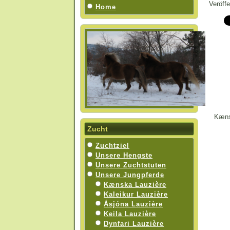
Veröff
Home
Kænsk
Zucht
Zuchtziel
Unsere Hengste
Unsere Zuchtstuten
Unsere Jungpferde
Kænska Lauzière
Kaleikur Lauzière
Ásjóna Lauzière
Keila Lauzière
Dynfari Lauzière