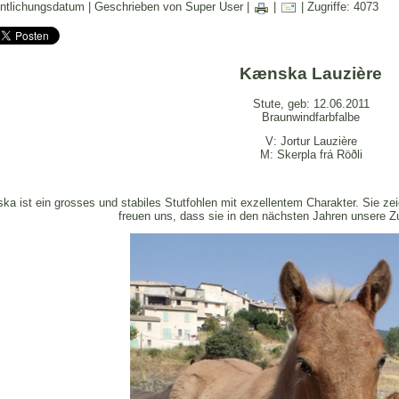
entlichungsdatum | Geschrieben von Super User |
|
| Zugriffe: 4073
Kænska
Lauzière
Stute, geb: 12.06.2011
Braunwindfarbfalbe
V: Jortur Lauzière
M: Skerpla frá Röðli
a ist ein grosses und stabiles Stutfohlen mit exzellentem Charakter. Sie zei
freuen uns, dass sie in den nächsten Jahren unsere Zu