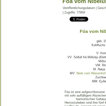
Fóa vom Nibelu
Veröffentlichungsdatum | Gesc
| Zugriffe: 77959
Fóa vom Ni
geb. 1
Kohlfuchs 
V: Þorr
VV: Söðull frá Miðsitju (Kle
Miðsi
VM: Rit
M: Næja 
MV:
Niels vom Wiesenhof
Zuchtwe
MM: Eyða 
Fóa ist eine aufgeschlossene
mit sehr auffälligem Abzeichen
harmonischen Gebäud
Hervorzuheben sind ihre fünf 