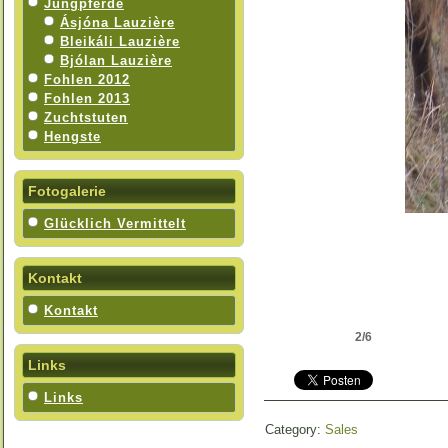
Jungpferde
Ásjóna Lauzière
Bleikáli Lauzière
Bjólan Lauzière
Fohlen 2012
Fohlen 2013
Zuchtstuten
Hengste
Fotogalerie
Glücklich Vermittelt
Kontakt
Kontakt
2/6
Links
Links
Category:
Sales