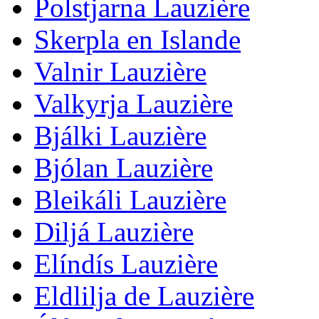
Polstjarna Lauzière
Skerpla en Islande
Valnir Lauzière
Valkyrja Lauzière
Bjálki Lauzière
Bjólan Lauzière
Bleikáli Lauzière
Diljá Lauzière
Elíndís Lauzière
Eldlilja de Lauzière