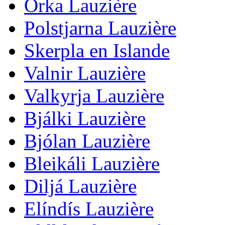
Orka Lauzière
Polstjarna Lauzière
Skerpla en Islande
Valnir Lauzière
Valkyrja Lauzière
Bjálki Lauzière
Bjólan Lauzière
Bleikáli Lauzière
Diljá Lauzière
Elíndís Lauzière