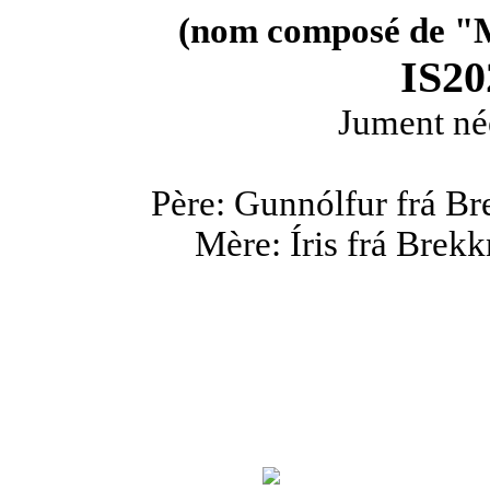
(nom composé de "Má
IS2
Jument né
Père: Gunnólfur frá Br
Mère: Íris frá Brekk