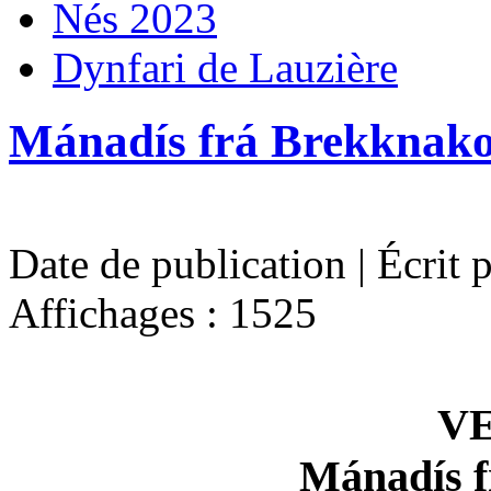
Nés 2023
Dynfari de Lauzière
Mánadís frá Brekknako
Date de publication | Écrit 
Affichages : 1525
V
Mánadís f