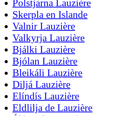
Polstjarna Lauzière
Skerpla en Islande
Valnir Lauzière
Valkyrja Lauzière
Bjálki Lauzière
Bjólan Lauzière
Bleikáli Lauzière
Diljá Lauzière
Elíndís Lauzière
Eldlilja de Lauzière