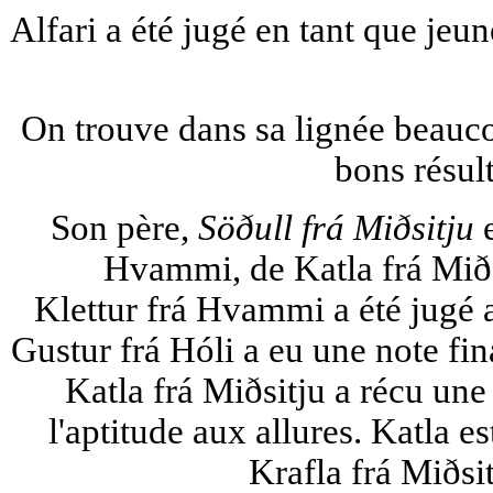
Alfari a été jugé en tant que jeun
On trouve dans sa lignée beauco
bons résul
Son père,
Söðull frá Miðsitju
e
Hvammi, de Katla frá Miðsi
Klettur frá Hvammi a été jugé 
Gustur frá Hóli a eu une note fi
Katla frá Miðsitju a récu une
l'aptitude aux allures. Katla es
Krafla frá Miðsit