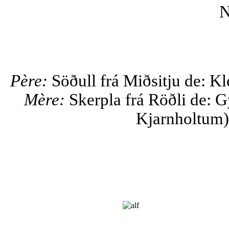
N
Père:
Söðull frá Miðsitju de: Kl
Mère:
Skerpla frá Röðli de: G
Kjarnholtum) 