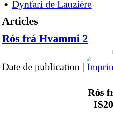
Dynfari de Lauzière
Articles
Rós frá Hvammi 2
Date de publication |
|
Rós 
IS2