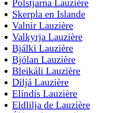
Polstjarna Lauzière
Skerpla en Islande
Valnir Lauzière
Valkyrja Lauzière
Bjálki Lauzière
Bjólan Lauzière
Bleikáli Lauzière
Diljá Lauzière
Elíndís Lauzière
Eldlilja de Lauzière