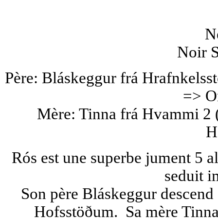
N
Noir S
Père: Bláskeggur frá Hrafnkelss
=> Or
Mère: Tinna frá Hvammi 2 (
H
Rós est une superbe jument 5 al
seduit 
Son père Bláskeggur descend d
Hofsstöðum. Sa mère Tinna 