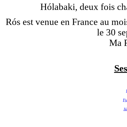
Hólabaki, deux fois c
Rós est venue en France au moi
le 30 s
Ma P
Ses
Fj
Já