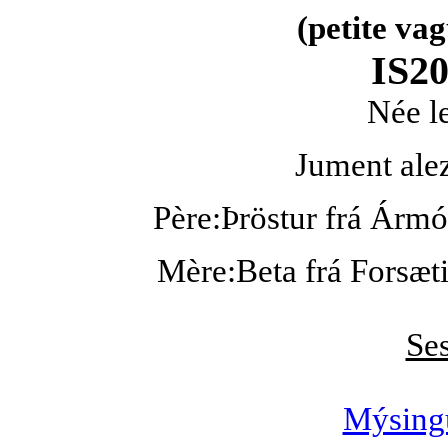
(petite va
IS2
Née l
Jument alez
Père:Þröstur frá Ármó
Mère:Beta frá Forsæt
Ses
Mýsingu