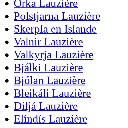
Orka Lauzière
Polstjarna Lauzière
Skerpla en Islande
Valnir Lauzière
Valkyrja Lauzière
Bjálki Lauzière
Bjólan Lauzière
Bleikáli Lauzière
Diljá Lauzière
Elíndís Lauzière