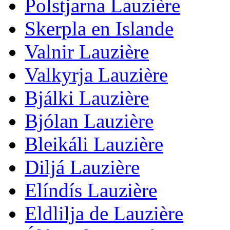
Polstjarna Lauzière
Skerpla en Islande
Valnir Lauzière
Valkyrja Lauzière
Bjálki Lauzière
Bjólan Lauzière
Bleikáli Lauzière
Diljá Lauzière
Elíndís Lauzière
Eldlilja de Lauzière