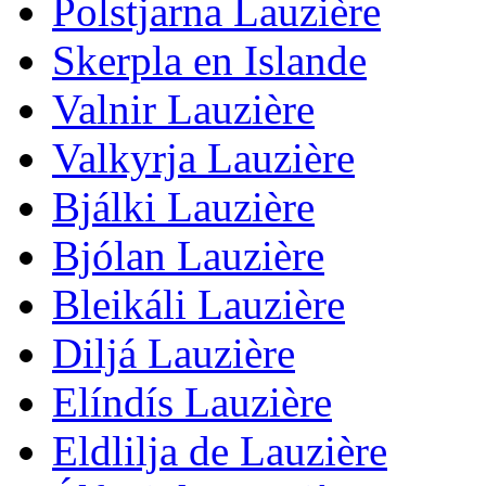
Polstjarna Lauzière
Skerpla en Islande
Valnir Lauzière
Valkyrja Lauzière
Bjálki Lauzière
Bjólan Lauzière
Bleikáli Lauzière
Diljá Lauzière
Elíndís Lauzière
Eldlilja de Lauzière