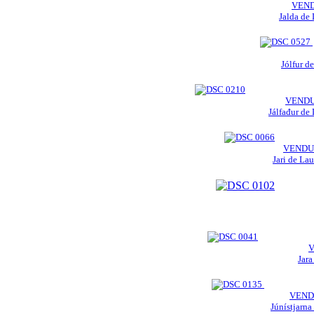
VEN
Jalda de 
Jólfur d
VEND
Jálfađur de
VENDU
Jari de Lau
Jara
VEND
Júnístjarna