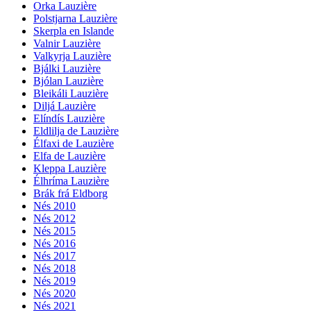
Orka Lauzière
Polstjarna Lauzière
Skerpla en Islande
Valnir Lauzière
Valkyrja Lauzière
Bjálki Lauzière
Bjólan Lauzière
Bleikáli Lauzière
Diljá Lauzière
Elíndís Lauzière
Eldlilja de Lauzière
Élfaxi de Lauzière
Elfa de Lauzière
Kleppa Lauzière
Élhríma Lauzière
Brák frá Eldborg
Nés 2010
Nés 2012
Nés 2015
Nés 2016
Nés 2017
Nés 2018
Nés 2019
Nés 2020
Nés 2021