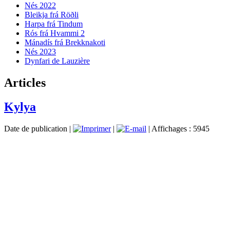
Nés 2022
Bleikja frá Röðli
Harpa frá Tindum
Rós frá Hvammi 2
Mánadís frá Brekknakoti
Nés 2023
Dynfari de Lauzière
Articles
Kylya
Date de publication |
|
| Affichages : 5945