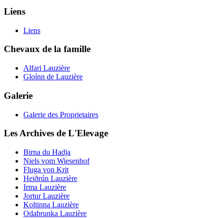
Liens
Liens
Chevaux de la famille
Alfari Lauzière
Gloínn de Lauzière
Galerie
Galerie des Proprietaires
Les Archives de L'Elevage
Birna du Hadja
Niels vom Wiesenhof
Fluga von Krit
Heiðrún Lauzière
Irma Lauzière
Jortur Lauzière
Koltinna Lauzière
Odabrunka Lauzière