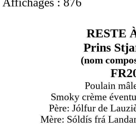
Affichages : 876
RESTE 
Prins Stja
(nom composé 
FR20
Poulain mâle
Smoky crème éventuel
Père: Jólfur de Lauzi
Mère: Sóldís frá Landam