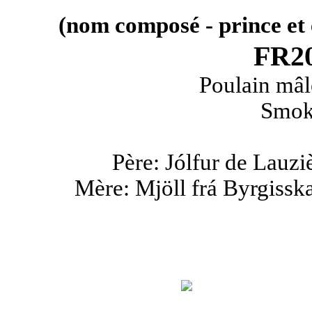
(nom composé - prince et
FR20
Poulain mâl
Smoky
Père: Jólfur de Lauzi
Mère: Mjöll frá Byrgissk