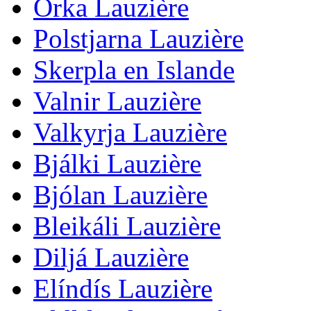
Orka Lauzière
Polstjarna Lauzière
Skerpla en Islande
Valnir Lauzière
Valkyrja Lauzière
Bjálki Lauzière
Bjólan Lauzière
Bleikáli Lauzière
Diljá Lauzière
Elíndís Lauzière