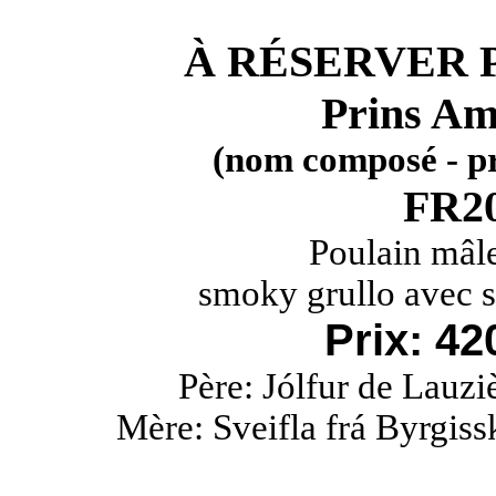
À RÉSERVER 
Prins Am
(nom composé - pr
FR20
Poulain mâle
smoky grullo avec s
Prix: 4
Père: Jólfur de Lauzi
Mère: Sveifla frá Byrgiss