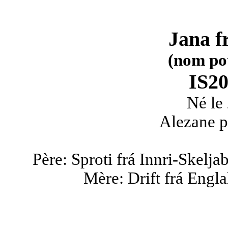
Jana f
(nom po
IS2
Né le
Alezane p
Père: Sproti frá Innri-Skelj
Mère: Drift frá Engl