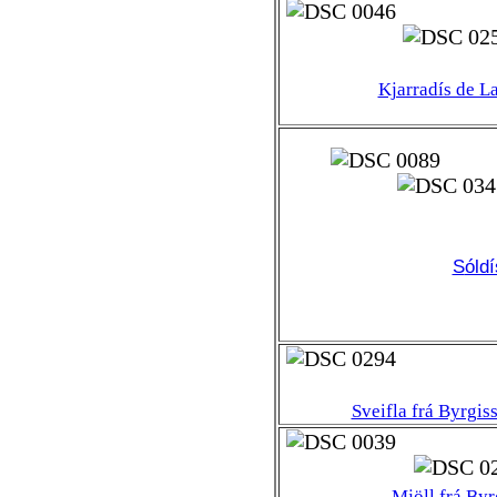
Kjarradís de L
S
óld
Sveifla frá Byrgis
Mjöll frá Byr